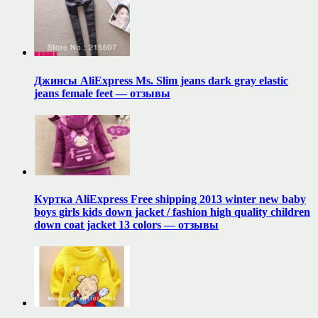
Джинсы AliExpress Ms. Slim jeans dark gray elastic
jeans female feet — отзывы
Куртка AliExpress Free shipping 2013 winter new baby
boys girls kids down jacket / fashion high quality children
down coat jacket 13 colors — отзывы