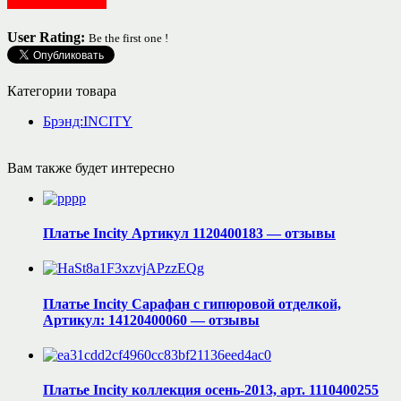
Женская одежда
User Rating:
Be the first one !
Категории товара
Брэнд:INCITY
Вам также будет интересно
Платье Incity Артикул 1120400183 — отзывы
Платье Incity Сарафан с гипюровой отделкой,
Артикул: 14120400060 — отзывы
Платье Incity коллекция осень-2013, арт. 1110400255