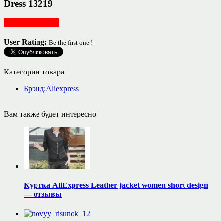
Dress 13219
Женская одежда
User Rating:
Be the first one !
Категории товара
Брэнд:Aliexpress
Вам также будет интересно
Куртка AliExpress Leather jacket women short design
— отзывы