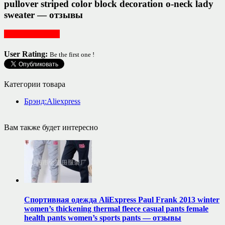
pullover striped color block decoration o-neck lady
sweater — отзывы
Женская одежда
User Rating:
Be the first one !
Категории товара
Брэнд:Aliexpress
Вам также будет интересно
Спортивная одежда AliExpress Paul Frank 2013 winter
women’s thickening thermal fleece casual pants female
health pants women’s sports pants — отзывы