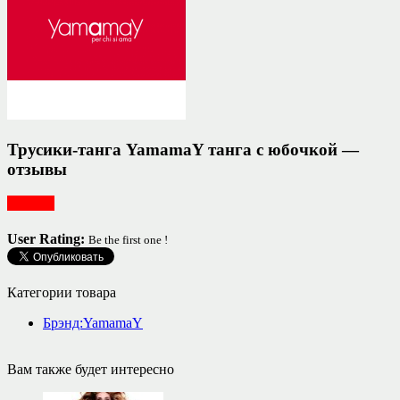
Трусики-танга YamamaY танга с юбочкой —
отзывы
Одежда
User Rating:
Be the first one !
Категории товара
Брэнд:YamamaY
Вам также будет интересно