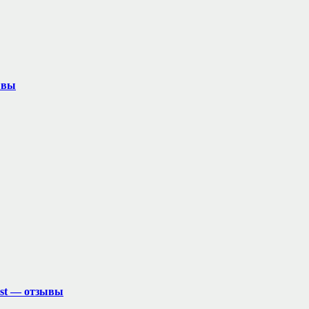
ывы
ust — отзывы