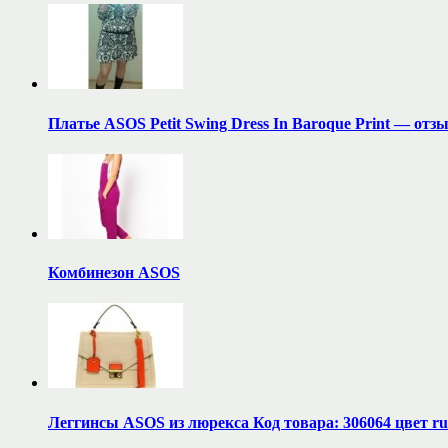
Платье ASOS Petit Swing Dress In Baroque Print — отз
Комбинезон ASOS
Леггинсы ASOS из люрекса Код товара: 306064 цвет r