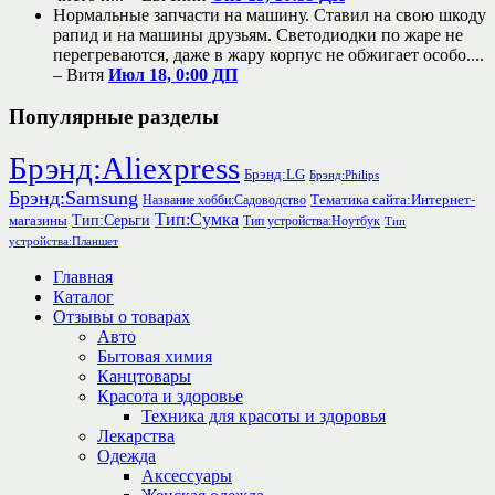
Нормальные запчасти на машину. Ставил на свою шкоду
рапид и на машины друзьям. Светодиодки по жаре не
перегреваются, даже в жару корпус не обжигает особо....
–
Витя
Июл 18, 0:00 ДП
Популярные разделы
Брэнд:Aliexpress
Брэнд:LG
Брэнд:Philips
Брэнд:Samsung
Тематика сайта:Интернет-
Название хобби:Садоводство
Тип:Сумка
Тип:Серьги
магазины
Тип устройства:Ноутбук
Тип
устройства:Планшет
Главная
Каталог
Отзывы о товарах
Авто
Бытовая химия
Канцтовары
Красота и здоровье
Техника для красоты и здоровья
Лекарства
Одежда
Аксессуары