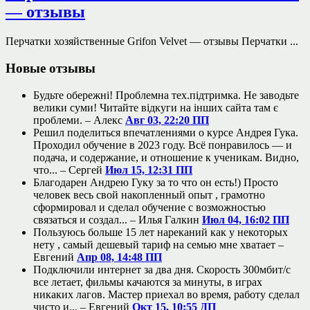
— отзывы
Перчатки хозяйственные Grifon Velvet — отзывы Перчатки ...
Новые отзывы
Будьте обережні! Проблемна тех.підтримка. Не заводьте
велики суми! Читайте відкуги на інших сайта там є
проблеми. –
Алекс
Авг 03, 22:20 ПП
Решил поделиться впечатлениями о курсе Андрея Гука.
Проходил обучение в 2023 году. Всё понравилось — и
подача, и содержание, и отношение к ученикам. Видно,
что... –
Сергей
Июл 15, 12:31 ПП
Благодарен Андрею Гуку за то что он есть!) Просто
человек весь свой накопленный опыт , грамотно
сформировал и сделал обучение с возможностью
связаться и создал... –
Илья Галкин
Июл 04, 16:02 ПП
Пользуюсь больше 15 лет нареканий как у некоторых
нету , самый дешевый тариф на семью мне хватает –
Евгений
Апр 08, 14:48 ПП
Подключили интернет за два дня. Скорость 300мбит/с
все летает, фильмы качаются за минуты, в играх
никаких лагов. Мастер приехал во время, работу сделал
чисто и... –
Евгений
Окт 15, 10:55 ДП