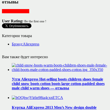
отзывы
Женская одежда
User Rating:
Be the first one !
Категории товара
Брэнд:Aliexpress
Вам также будет интересно
Угги Aliexpress Hot-selling boots children shoes female
child snow boots cotton boots large cotton-padded shoes
male child warm shoes — отзывы
Куртка AliExpress 2013 Men’s New design double