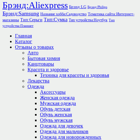
Брэнд:Aliexpress
Брэнд:LG
Брэнд:Philips
Брэнд:Samsung
Тематика сайта:Интернет-
Название хобби:Садоводство
Тип:Сумка
Тип:Серьги
магазины
Тип устройства:Ноутбук
Тип
устройства:Планшет
Главная
Каталог
Отзывы о товарах
Авто
Бытовая химия
Канцтовары
Красота и здоровье
Техника для красоты и здоровья
Лекарства
Одежда
Аксессуары
Женская одежда
Мужская одежда
Обувь детская
Обувь женская
Обувь мужская
Одежда для девочек
Одежда для мальчиков
Одежда для новорожденных