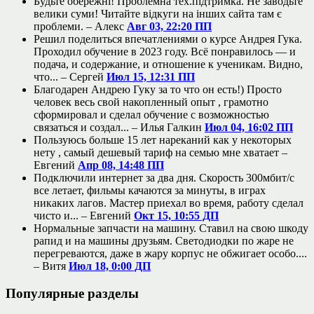
Будьте обережні! Проблемна тех.підтримка. Не заводьте
велики суми! Читайте відкуги на інших сайта там є
проблеми. –
Алекс
Авг 03, 22:20 ПП
Решил поделиться впечатлениями о курсе Андрея Гука.
Проходил обучение в 2023 году. Всё понравилось — и
подача, и содержание, и отношение к ученикам. Видно,
что... –
Сергей
Июл 15, 12:31 ПП
Благодарен Андрею Гуку за то что он есть!) Просто
человек весь свой накопленный опыт , грамотно
сформировал и сделал обучение с возможностью
связаться и создал... –
Илья Галкин
Июл 04, 16:02 ПП
Пользуюсь больше 15 лет нареканий как у некоторых
нету , самый дешевый тариф на семью мне хватает –
Евгений
Апр 08, 14:48 ПП
Подключили интернет за два дня. Скорость 300мбит/с
все летает, фильмы качаются за минуты, в играх
никаких лагов. Мастер приехал во время, работу сделал
чисто и... –
Евгений
Окт 15, 10:55 ДП
Нормальные запчасти на машину. Ставил на свою шкоду
рапид и на машины друзьям. Светодиодки по жаре не
перегреваются, даже в жару корпус не обжигает особо....
–
Витя
Июл 18, 0:00 ДП
Популярные разделы