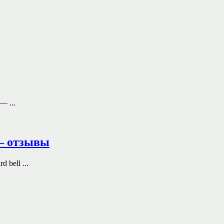
— ...
 — отзывы
 bell ...
..