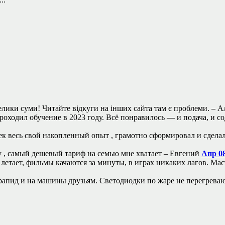
елики суми! Читайте відкуги на інших сайта там є проблеми. –
А
оходил обучение в 2023 году. Всё понравилось — и подача, и со
ек весь свой накопленный опыт , грамотно сформировал и сделал
у , самый дешевый тариф на семью мне хватает –
Евгений
Апр 08
летает, фильмы качаются за минуты, в играх никаких лагов. Маст
пид и на машины друзьям. Светодиодки по жаре не перегреваютс