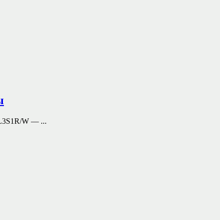
ы
3S1R/W — ...