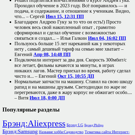
Решил поделиться впечатлениями о курсе Андрея Гука.
Проходил обучение в 2023 году. Всё понравилось — и
подача, и содержание, и отношение к ученикам. Видно,
что... –
Сергей
Июл 15, 12:31 ПП
Благодарен Андрею Гуку за то что он есть!) Просто
человек весь свой накопленный опыт , грамотно
сформировал и сделал обучение с возможностью
связаться и создал... –
Илья Галкин
Июл 04, 16:02 ПП
Пользуюсь больше 15 лет нареканий как у некоторых
нету , самый дешевый тариф на семью мне хватает –
Евгений
Апр 08, 14:48 ПП
Подключили интернет за два дня. Скорость 300мбит/с
все летает, фильмы качаются за минуты, в играх
никаких лагов. Мастер приехал во время, работу сделал
чисто и... –
Евгений
Окт 15, 10:55 ДП
Нормальные запчасти на машину. Ставил на свою шкоду
рапид и на машины друзьям. Светодиодки по жаре не
перегреваются, даже в жару корпус не обжигает особо....
–
Витя
Июл 18, 0:00 ДП
Популярные разделы
Брэнд:Aliexpress
Брэнд:LG
Брэнд:Philips
Брэнд:Samsung
Тематика сайта:Интернет-
Название хобби:Садоводство