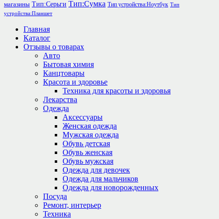
Тип:Сумка
Тип:Серьги
магазины
Тип устройства:Ноутбук
Тип
устройства:Планшет
Главная
Каталог
Отзывы о товарах
Авто
Бытовая химия
Канцтовары
Красота и здоровье
Техника для красоты и здоровья
Лекарства
Одежда
Аксессуары
Женская одежда
Мужская одежда
Обувь детская
Обувь женская
Обувь мужская
Одежда для девочек
Одежда для мальчиков
Одежда для новорожденных
Посуда
Ремонт, интерьер
Техника