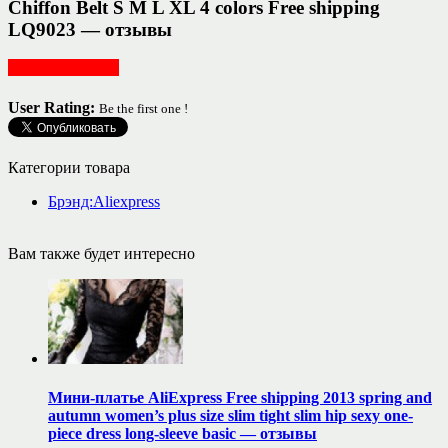
Chiffon Belt S M L XL 4 colors Free shipping
LQ9023 — отзывы
Женская одежда
User Rating:
Be the first one !
Категории товара
Брэнд:Aliexpress
Вам также будет интересно
Мини-платье AliExpress Free shipping 2013 spring and
autumn women’s plus size slim tight slim hip sexy one-
piece dress long-sleeve basic — отзывы