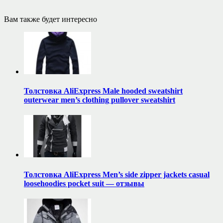
Вам также будет интересно
Толстовка AliExpress Male hooded sweatshirt
outerwear men’s clothing pullover sweatshirt
Толстовка AliExpress Men’s side zipper jackets casual
loosehoodies pocket suit — отзывы