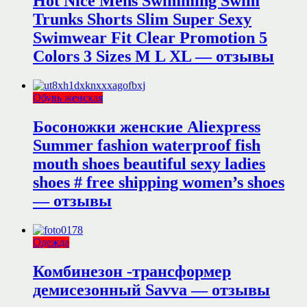
Hot Nice Mens Swimming Swim
Trunks Shorts Slim Super Sexy
Swimwear Fit Clear Promotion 5
Colors 3 Sizes M L XL — отзывы
Обувь женская
Босоножки женские Aliexpress
Summer fashion waterproof fish
mouth shoes beautiful sexy ladies
shoes # free shipping women’s shoes
— отзывы
Одежда
Комбинезон -трансформер
демисезонный Savva — отзывы