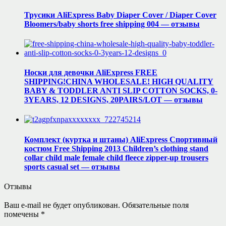
Трусики AliExpress Baby Diaper Cover / Diaper Cover
Bloomers/baby shorts free shipping 004 — отзывы
Носки для девочки AliExpress FREE
SHIPPING!CHINA WHOLESALE! HIGH QUALITY
BABY & TODDLER ANTI SLIP COTTON SOCKS, 0-
3YEARS, 12 DESIGNS, 20PAIRS/LOT — отзывы
Комплект (куртка и штаны) AliExpress Спортивный
костюм Free Shipping 2013 Children’s clothing stand
collar child male female child fleece zipper-up trousers
sports casual set — отзывы
Отзывы
Ваш e-mail не будет опубликован.
Обязательные поля
помечены
*