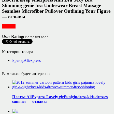
Slimming genie bra Underwear Breast Massage
Seamless Microfiber Pullover Outlining Your Figure
— отзывы
Одежда
User Rating:
Be the first one !
Категории товара
Брэнд:Aliexpress
Вам также будет интересно
Платье AliExpress Lovely girl’s nightdress,kids dresses
summer — отзывы