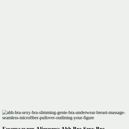
Бюстгальтер Aliexpress Ahh Bra Sexy Bra