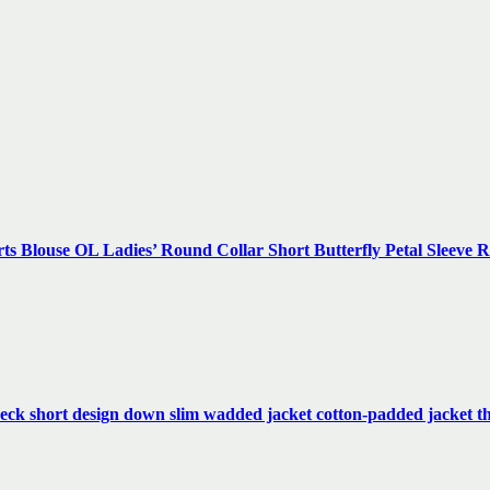
ts Blouse OL Ladies’ Round Collar Short Butterfly Petal Sleeve R
neck short design down slim wadded jacket cotton-padded jacket 