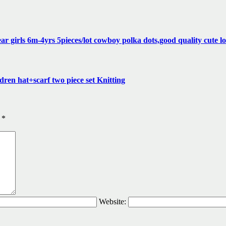
 girls 6m-4yrs 5pieces/lot cowboy polka dots,good quality cute 
en hat+scarf two piece set Knitting
ы
*
Website: