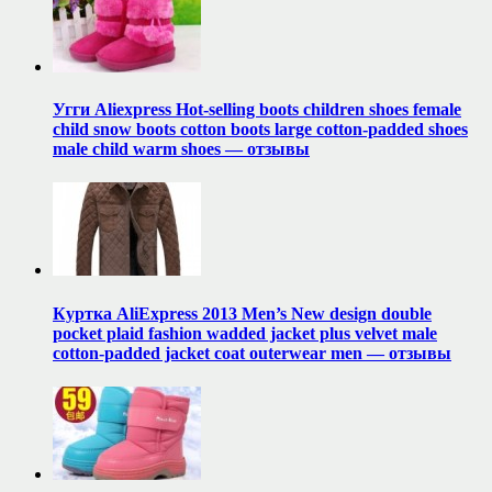
Угги Aliexpress Hot-selling boots children shoes female
child snow boots cotton boots large cotton-padded shoes
male child warm shoes — отзывы
Куртка AliExpress 2013 Men’s New design double
pocket plaid fashion wadded jacket plus velvet male
cotton-padded jacket coat outerwear men — отзывы