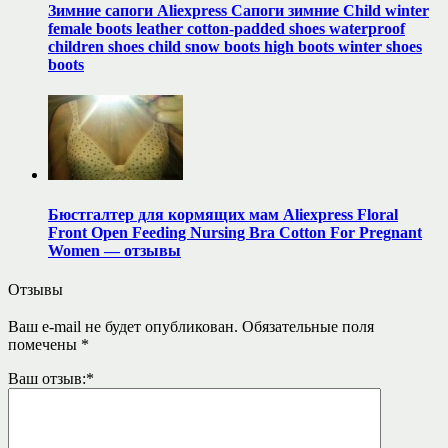
Зимние сапоги Aliexpress Сапоги зимние Child winter
female boots leather cotton-padded shoes waterproof
children shoes child snow boots high boots winter shoes
boots
Бюстгалтер для кормящих мам Aliexpress Floral
Front Open Feeding Nursing Bra Cotton For Pregnant
Women — отзывы
Отзывы
Ваш e-mail не будет опубликован.
Обязательные поля
помечены
*
Ваш отзыв:
*