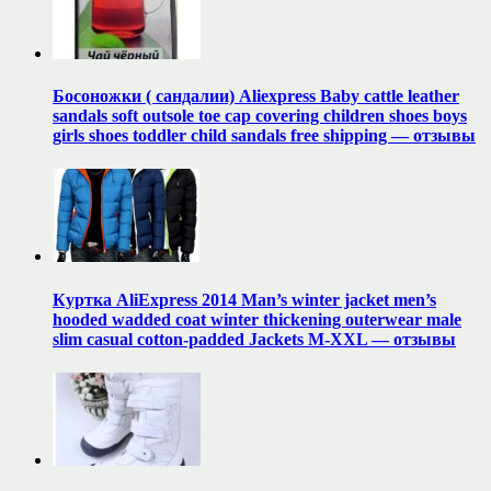
Босоножки ( сандалии) Aliexpress Baby cattle leather
sandals soft outsole toe cap covering children shoes boys
girls shoes toddler child sandals free shipping — отзывы
Куртка AliExpress 2014 Man’s winter jacket men’s
hooded wadded coat winter thickening outerwear male
slim casual cotton-padded Jackets M-XXL — отзывы