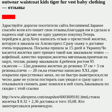
outwear waistcoat kids tiger fur vest baby clothing
— отзывы
Одежда
Здраствуйте дорогие посетители сайта Irecommend.Заранее
спасибо всем кто пишет свои отзывы,благодаря им я сделала и
надеюсь ещё сделаю не одну удачную покупку.Теперь
перейдем к делу.Хочу написать отзыв о прелестной жилетке,
которую я заказала на Алиэкспресс.Сразу скажу о доставке
очень порадовала. Посылка пришла за 15 дней в Украину.Чо
касается жилетки цвет пришел такой как заказывали темно —
кофейный, качество хорошое,жилетка мягинькая,приятная на
ощуп, теплая, размер заказывали 4,ребенок ростом 95
см,весом — 12кг,довжина жилетки до резинки 37 см + 3 см
резинка,плечи — 28 см,на етикетки написано XXL,при
открытии присуствовал запах, но он быстро выветрился,если
чесно даже не успела постирать сын увидел и сразу одел и
отказывался снимать даже ложился в ней спать.Заказывала по
скидке с этой ссылки
http://www.aliexpress.com/snapshot/6003609181.html,стояла
жилетка $ 8.32 + 2,36 доставка и того 10,68. Кто
заинтересовался рекомендую.