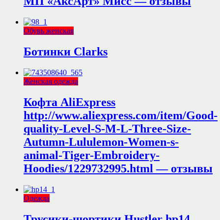
МП «АксАрт» Мисс — отзывы
Обувь женская
Ботинки Clarks
Женская одежда
Кофта AliExpress
http://www.aliexpress.com/item/Good-
quality-Level-S-M-L-Three-Size-
Autumn-Lululemon-Women-s-
animal-Tiger-Embroidery-
Hoodies/1229732995.html — отзывы
Одежда
Трусики-шортики Hustler hp14 —