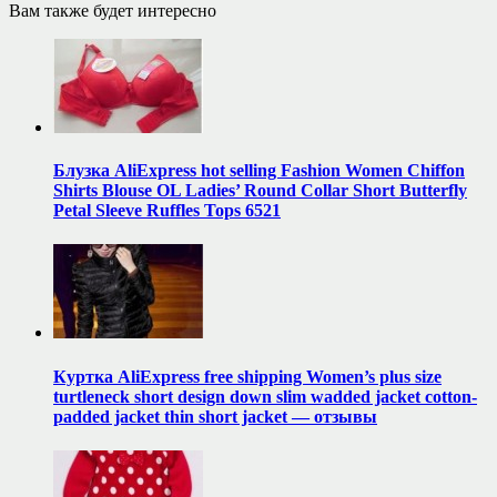
Вам также будет интересно
Блузка AliExpress hot selling Fashion Women Chiffon
Shirts Blouse OL Ladies’ Round Collar Short Butterfly
Petal Sleeve Ruffles Tops 6521
Куртка AliExpress free shipping Women’s plus size
turtleneck short design down slim wadded jacket cotton-
padded jacket thin short jacket — отзывы