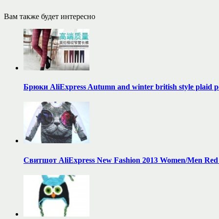
Вам также будет интересно
Брюки AliExpress Autumn and winter british style plaid p
Свитшот AliExpress New Fashion 2013 Women/Men Red and