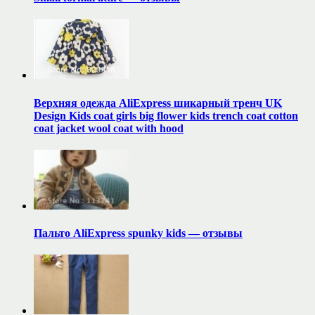
Верхняя одежда AliExpress шикарный тренч UK
Design Kids coat girls big flower kids trench coat cotton
coat jacket wool coat with hood
Пальто AliExpress spunky kids — отзывы