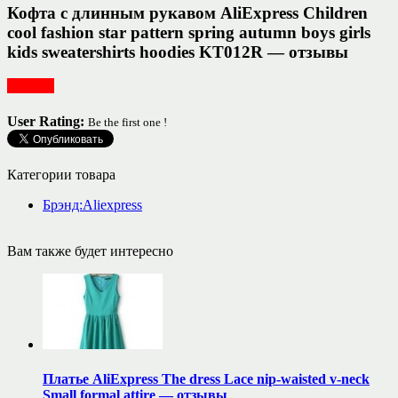
Кофта с длинным рукавом AliExpress Children
cool fashion star pattern spring autumn boys girls
kids sweatershirts hoodies KT012R — отзывы
Одежда
User Rating:
Be the first one !
Категории товара
Брэнд:Aliexpress
Вам также будет интересно
Платье AliExpress The dress Lace nip-waisted v-neck
Small formal attire — отзывы