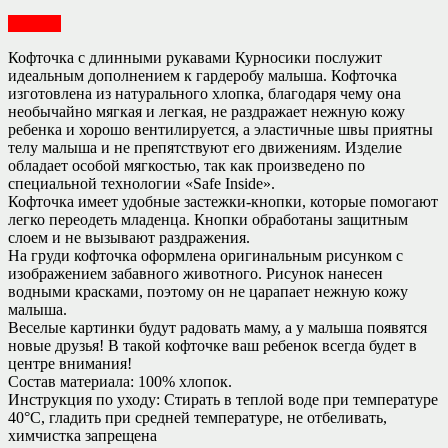
Одежда
Кофточка с длинными рукавами Курносики послужит
идеальным дополнением к гардеробу малыша. Кофточка
изготовлена из натурального хлопка, благодаря чему она
необычайно мягкая и легкая, не раздражает нежную кожу
ребенка и хорошо вентилируется, а эластичные швы приятны
телу малыша и не препятствуют его движениям. Изделие
обладает особой мягкостью, так как произведено по
специальной технологии «Safe Inside».
Кофточка имеет удобные застежки-кнопки, которые помогают
легко переодеть младенца. Кнопки обработаны защитным
слоем и не вызывают раздражения.
На груди кофточка оформлена оригинальным рисунком с
изображением забавного животного. Рисунок нанесен
водными красками, поэтому он не царапает нежную кожу
малыша.
Веселые картинки будут радовать маму, а у малыша появятся
новые друзья! В такой кофточке ваш ребенок всегда будет в
центре внимания!
Состав материала: 100% хлопок.
Инструкция по уходу: Стирать в теплой воде при температуре
40°С, гладить при средней температуре, не отбеливать,
химчистка запрещена