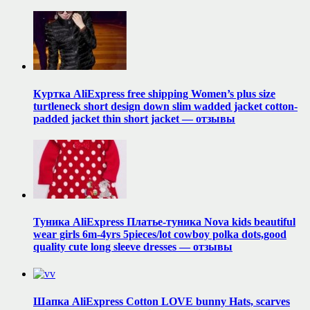
Куртка AliExpress free shipping Women’s plus size
turtleneck short design down slim wadded jacket cotton-
padded jacket thin short jacket — отзывы
Туника AliExpress Платье-туника Nova kids beautiful
wear girls 6m-4yrs 5pieces/lot cowboy polka dots,good
quality cute long sleeve dresses — отзывы
Шапка AliExpress Cotton LOVE bunny Hats, scarves