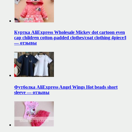
Куртка AliExpress Wholesale Mickey dot cartoon even
cap children cotton-padded clothes/coat clothing 4piece/l
— отзывы
Футболка AliExpress Angel Wings Hot beads short
sleeve — отзывы