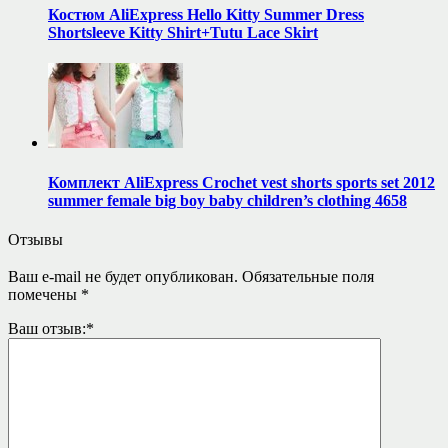
Костюм AliExpress Hello Kitty Summer Dress
Shortsleeve Kitty Shirt+Tutu Lace Skirt
Комплект AliExpress Crochet vest shorts sports set 2012
summer female big boy baby children’s clothing 4658
Отзывы
Ваш e-mail не будет опубликован.
Обязательные поля
помечены
*
Ваш отзыв:
*