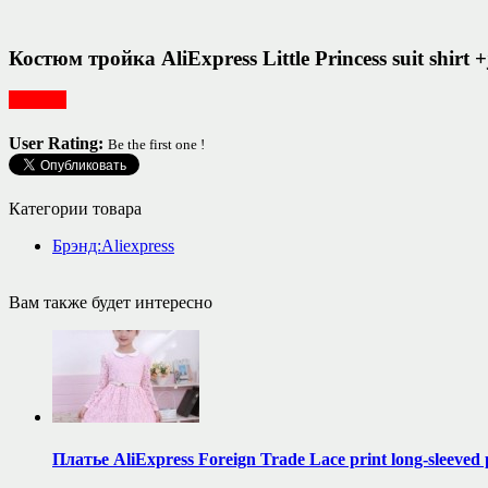
Костюм тройка AliExpress Little Princess suit shirt
Одежда
User Rating:
Be the first one !
Категории товара
Брэнд:Aliexpress
Вам также будет интересно
Платье AliExpress Foreign Trade Lace print long-sleeved