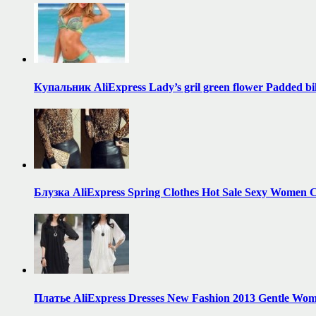
Купальник AliExpress Lady’s gril green flower Padded b
Блузка AliExpress Spring Clothes Hot Sale Sexy Women 
Платье AliExpress Dresses New Fashion 2013 Gentle Wom