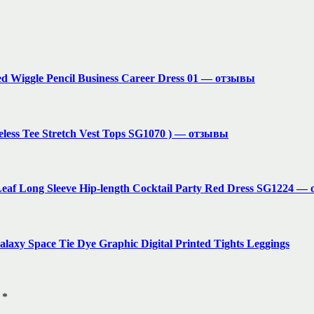
ed Wiggle Pencil Business Career Dress 01 — отзывы
eless Tee Stretch Vest Tops SG1070 ) — отзывы
eaf Long Sleeve Hip-length Cocktail Party Red Dress SG1224 —
xy Space Tie Dye Graphic Digital Printed Tights Leggings
ы
*