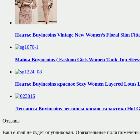
Платье Buyincoins Vintage New Women’s Floral Slim Fitt
Майка Buyincoins ( Fashion Girls Women Tank Top Sleev
Платье Buyincoins красное Sexy Women Layered Lotus L
Леггинсы Buyincoins леггинсы космос галактика Hot Gala
Отзывы
Ваш e-mail не будет опубликован.
Обязательные поля помечен