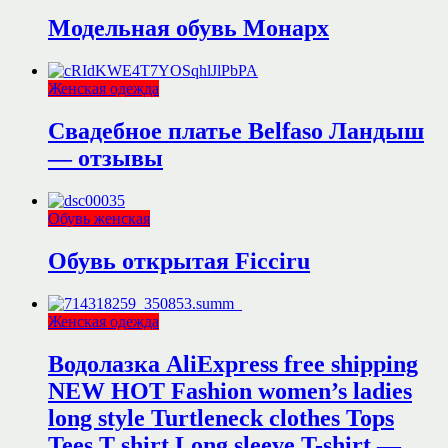
Модельная обувь Монарх
Женская одежда
Свадебное платье Belfaso Ландыш
— отзывы
Обувь женская
Обувь открытая Ficciru
Женская одежда
Водолазка AliExpress free shipping
NEW HOT Fashion women’s ladies
long style Turtleneck clothes Tops
Tees T shirt Long sleeve T-shirt —