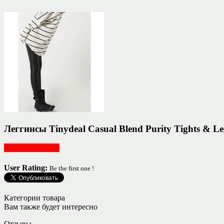
Леггинсы Tinydeal Casual Blend Purity Tights & L
Женская одежда
User Rating:
Be the first one !
Категории товара
Вам также будет интересно
Отзывы