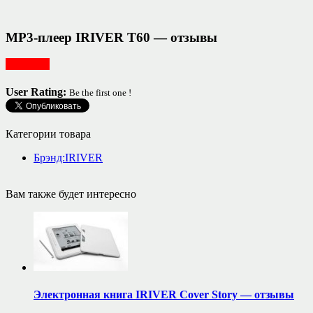
MP3-плеер IRIVER T60 — отзывы
Для дома
User Rating:
Be the first one !
Категории товара
Брэнд:IRIVER
Вам также будет интересно
Электронная книга IRIVER Cover Story — отзывы