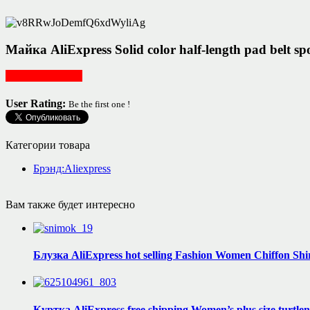
Майка AliExpress Solid color half-length pad belt s
Женская одежда
User Rating:
Be the first one !
Категории товара
Брэнд:Aliexpress
Вам также будет интересно
Блузка AliExpress hot selling Fashion Women Chiffon Shir
Куртка AliExpress free shipping Women’s plus size turtle