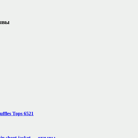
зывы
uffles Tops 6521
thin short jacket — отзывы