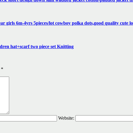
 girls 6m-4yrs 5pieces/lot cowboy polka dots,good quality cute 
en hat+scarf two piece set Knitting
ы
*
Website: