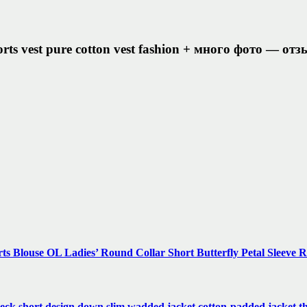
ports vest pure cotton vest fashion + много фото — от
ts Blouse OL Ladies’ Round Collar Short Butterfly Petal Sleeve R
neck short design down slim wadded jacket cotton-padded jacket 