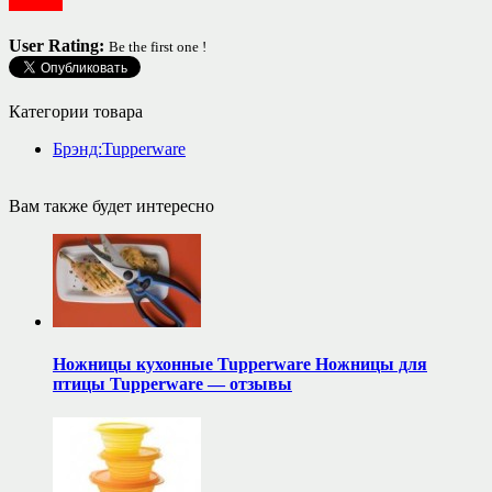
Посуда
User Rating:
Be the first one !
Категории товара
Брэнд:Tupperware
Вам также будет интересно
Ножницы кухонные Tupperware Ножницы для
птицы Tupperware — отзывы