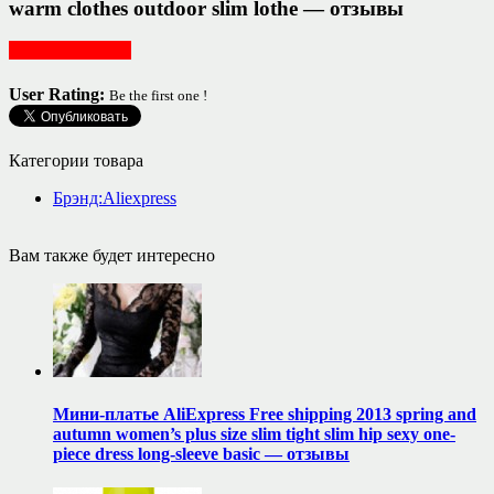
warm clothes outdoor slim lothe — отзывы
Женская одежда
User Rating:
Be the first one !
Категории товара
Брэнд:Aliexpress
Вам также будет интересно
Мини-платье AliExpress Free shipping 2013 spring and
autumn women’s plus size slim tight slim hip sexy one-
piece dress long-sleeve basic — отзывы