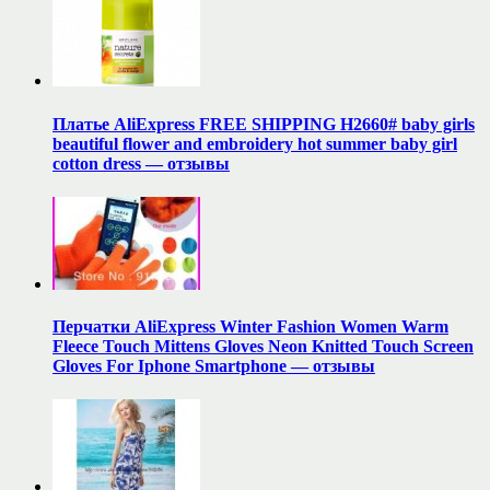
Платье AliExpress FREE SHIPPING H2660# baby girls
beautiful flower and embroidery hot summer baby girl
cotton dress — отзывы
Перчатки AliExpress Winter Fashion Women Warm
Fleece Touch Mittens Gloves Neon Knitted Touch Screen
Gloves For Iphone Smartphone — отзывы