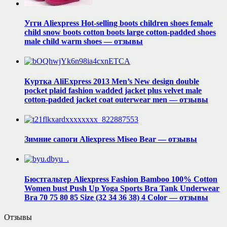
Угги Aliexpress Hot-selling boots children shoes female
child snow boots cotton boots large cotton-padded shoes
male child warm shoes — отзывы
Куртка AliExpress 2013 Men’s New design double
pocket plaid fashion wadded jacket plus velvet male
cotton-padded jacket coat outerwear men — отзывы
Зимние сапоги Aliexpress Miseo Bear — отзывы
Бюстгальтер Aliexpress Fashion Bamboo 100% Cotton
Women bust Push Up Yoga Sports Bra Tank Underwear
Bra 70 75 80 85 Size (32 34 36 38) 4 Color — отзывы
Отзывы