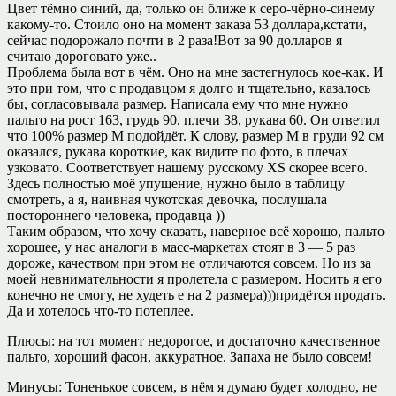
Цвет тёмно синий, да, только он ближе к серо-чёрно-синему
какому-то. Стоило оно на момент заказа 53 доллара,кстати,
сейчас подорожало почти в 2 раза!Вот за 90 долларов я
считаю дороговато уже..
Проблема была вот в чём. Оно на мне застегнулось кое-как. И
это при том, что с продавцом я долго и тщательно, казалось
бы, согласовывала размер. Написала ему что мне нужно
пальто на рост 163, грудь 90, плечи 38, рукава 60. Он ответил
что 100% размер М подойдёт. К слову, размер М в груди 92 см
оказался, рукава короткие, как видите по фото, в плечах
узковато. Соответствует нашему русскому XS скорее всего.
Здесь полностью моё упущение, нужно было в таблицу
смотреть, а я, наивная чукотская девочка, послушала
постороннего человека, продавца ))
Таким образом, что хочу сказать, наверное всё хорошо, пальто
хорошее, у нас аналоги в масс-маркетах стоят в 3 — 5 раз
дороже, качеством при этом не отличаются совсем. Но из за
моей невнимательности я пролетела с размером. Носить я его
конечно не смогу, не худеть е на 2 размера)))придётся продать.
Да и хотелось что-то потеплее.
Плюсы: на тот момент недорогое, и достаточно качественное
пальто, хороший фасон, аккуратное. Запаха не было совсем!
Минусы: Тоненькое совсем, в нём я думаю будет холодно, не