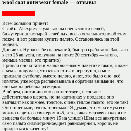
wool coat outerwear female — отзывы
Женская одежда
Всем большой привет!
С сайта Aliexpress я уже закала очень много вещей,
бижутерии,пластырей лечебных, всего остального,но об этом
позже, и вот решила купить пальто. Остановилась на этой
модели.
Доставка. Ну здесь без нареканий, быстро сработано! Заказала
я его 25 августа, получила на почте 20 сентября — итого,
меньше месяца, это приятно)
Пришло оно кстати в малюююсеньком пакетике таком, я даже
сначала подумала, что кто-то что-то перепутал, и мне
прислали футболку вместо пальто, а нет, это было оно, всё
измятое, уже когда распаковывала я обратила внимание, что
оно как на ребёнка размером.
В общем, описанию оно соответствует, в составе
действительно шерсть, но на картинках у продавца оно
выглядит как зимнее, толстое, очень тёплое пальто, это не так!
Оно тоненькое, очень тоненькое! Я думаю, что максимум его
можно надеть со свитером в -5, и то, такая мерзлячка как я не
вынесла бы больше минут 15 на улице)) Швы все аккуратные,
само пальто симметричное,цвет равномерный, короче, не
придраться к качеству!