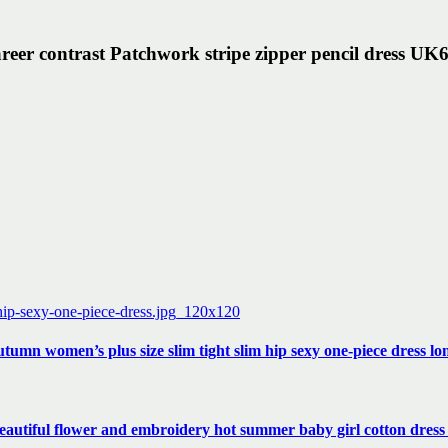
reer contrast Patchwork stripe zipper pencil dress 
umn women’s plus size slim tight slim hip sexy one-piece dress l
utiful flower and embroidery hot summer baby girl cotton dre