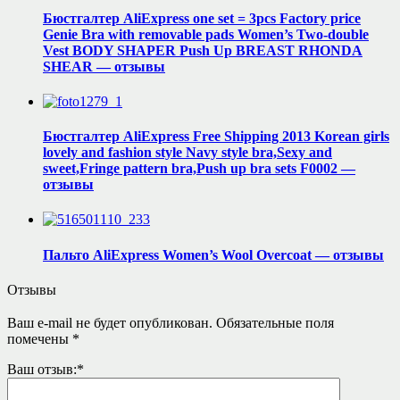
Бюстгалтер AliExpress one set = 3pcs Factory price
Genie Bra with removable pads Women’s Two-double
Vest BODY SHAPER Push Up BREAST RHONDA
SHEAR — отзывы
Бюстгалтер AliExpress Free Shipping 2013 Korean girls
lovely and fashion style Navy style bra,Sexy and
sweet,Fringe pattern bra,Push up bra sets F0002 —
отзывы
Пальто AliExpress Women’s Wool Overcoat — отзывы
Отзывы
Ваш e-mail не будет опубликован.
Обязательные поля
помечены
*
Ваш отзыв:
*