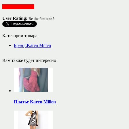
Женская одежда
User Rating:
Be the first one !
Категории товара
Брэнд:Karen Millen
Вам также будет интересно
Платье Karen Millen