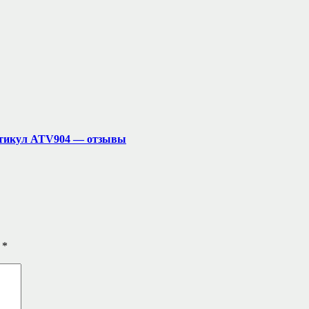
артикул ATV904 — отзывы
ы
*