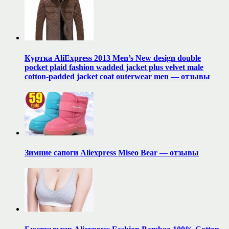
Куртка AliExpress 2013 Men’s New design double
pocket plaid fashion wadded jacket plus velvet male
cotton-padded jacket coat outerwear men — отзывы
Зимние сапоги Aliexpress Miseo Bear — отзывы