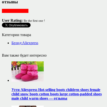
отзывы
Женская одежда
User Rating:
Be the first one !
Категории товара
Брэнд:Aliexpress
Вам также будет интересно
Угги Aliexpress Hot-selling boots children shoes female
child snow boots cotton boots large cotton-padded shoes
male child warm shoes — отзывы