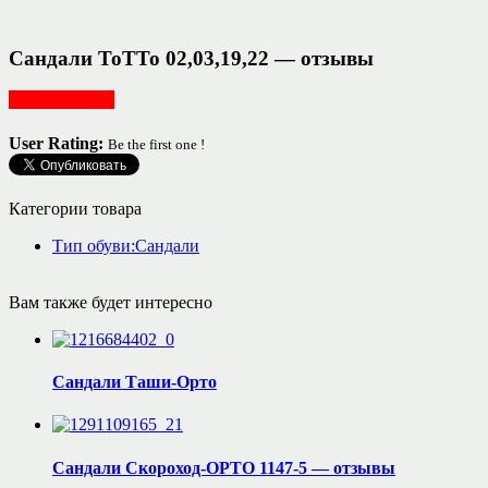
Сандали ТоТТо 02,03,19,22 — отзывы
Обувь детская
User Rating:
Be the first one !
Категории товара
Тип обуви:Сандали
Вам также будет интересно
Сандали Таши-Орто
Сандали Скороход-ОРТО 1147-5 — отзывы