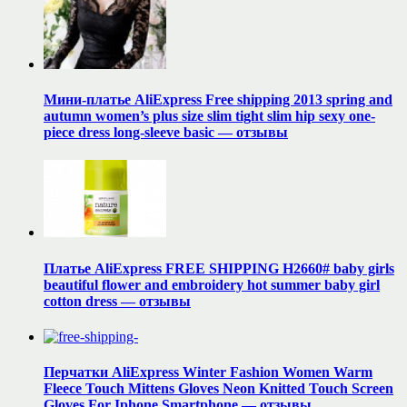
Мини-платье AliExpress Free shipping 2013 spring and
autumn women’s plus size slim tight slim hip sexy one-
piece dress long-sleeve basic — отзывы
Платье AliExpress FREE SHIPPING H2660# baby girls
beautiful flower and embroidery hot summer baby girl
cotton dress — отзывы
Перчатки AliExpress Winter Fashion Women Warm
Fleece Touch Mittens Gloves Neon Knitted Touch Screen
Gloves For Iphone Smartphone — отзывы