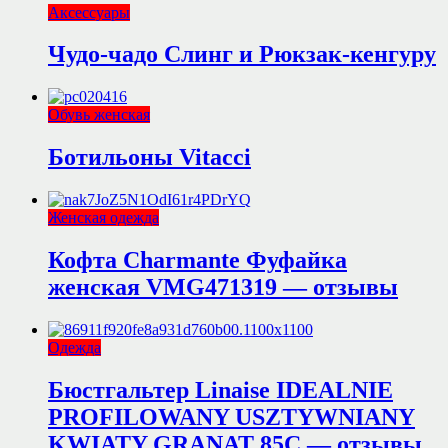
Аксессуары
Чудо-чадо Слинг и Рюкзак-кенгуру
Обувь женская
Ботильоны Vitacci
Женская одежда
Кофта Charmante Фуфайка
женская VMG471319 — отзывы
Одежда
Бюстгальтер Linaise IDEALNIE
PROFILOWANY USZTYWNIANY
KWIATY GRANAT 85C — отзывы