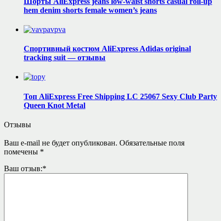
Шорты AliExpress jeans low-waist shorts casual roll-up
hem denim shorts female women’s jeans
Спортивный костюм AliExpress Adidas original
tracking suit — отзывы
Топ AliExpress Free Shipping LC 25067 Sexy Club Party
Queen Knot Metal
Отзывы
Ваш e-mail не будет опубликован.
Обязательные поля
помечены
*
Ваш отзыв:
*