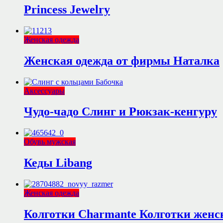
Princess Jewelry
Женская одежда
Женская одежда от фирмы Наталка
Аксессуары
Чудо-чадо Слинг и Рюкзак-кенгуру
Обувь мужская
Кеды Libang
Женская одежда
Колготки Charmante Колготки женс