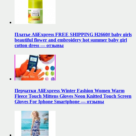
Платье AliExpress FREE SHIPPING H2660# baby girls
beautiful flower and embroidery hot summer baby girl
cotton dress — отзывы
Перчатки AliExpress Winter Fashion Women Warm
Fleece Touch Mittens Gloves Neon Knitted Touch Screen
Gloves For Iphone Smartphone — отзывы