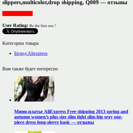
slippers,multicolor,drop shipping, Q009 — отзывы
Обувь женская
User Rating:
Be the first one !
Категории товара
Брэнд:Aliexpress
Вам также будет интересно
Мини-платье AliExpress Free shipping 2013 spring and
autumn women’s plus size slim tight slim hip sexy one-
piece dress long-sleeve basic — отзывы