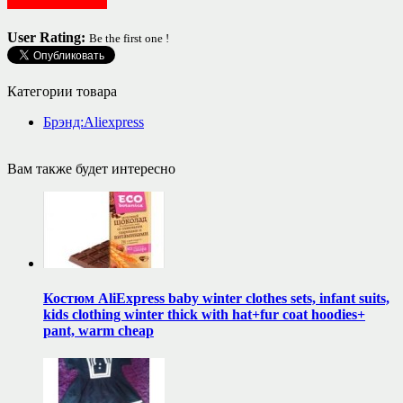
Женская одежда
User Rating:
Be the first one !
Категории товара
Брэнд:Aliexpress
Вам также будет интересно
Костюм AliExpress baby winter clothes sets, infant suits,
kids clothing winter thick with hat+fur coat hoodies+
pant, warm cheap