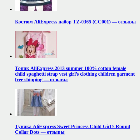
Костюм AliExpress набор TZ-0365 (CC001) — отзывы
Топик AliExpress 2013 summer 100% cotton female
child spaghetti strap vest girl’s clothing children garment
free shipping — отзывы
Туника AliExpress Sweet Princess Child Girl’s Round
Collar Dots — отзывы