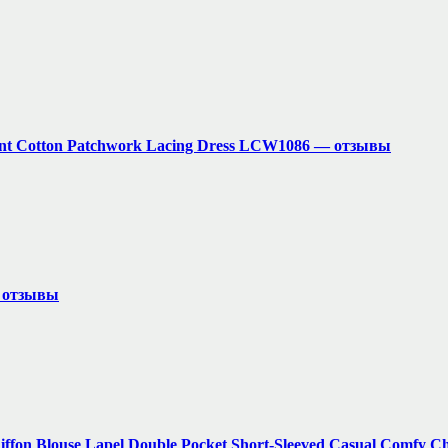
gant Cotton Patchwork Lacing Dress LCW1086 — отзывы
— отзывы
iffon Blouse Lapel Double Pocket Short-Sleeved Casual Comfy