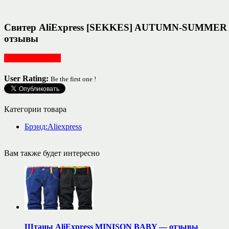
Свитер AliExpress [SEKKES] AUTUMN-SUM
отзывы
Женская одежда
User Rating:
Be the first one !
Категории товара
Брэнд:Aliexpress
Вам также будет интересно
Штаны AliExpress MINISON BABY — отзывы