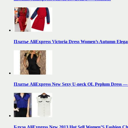
Платье AliExpress Victoria Dress Women’s Autumn Ele
Платье AliExpress New Sexy U-neck OL Peplum Dress 
Блуза AliExpress New 2013 Hot Sell Women’S Fashion Ch