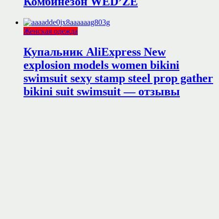
Комбинезон WED’ZE
Женская одежда
Купальник AliExpress New
explosion models women bikini
swimsuit sexy stamp steel prop gather
bikini suit swimsuit — отзывы