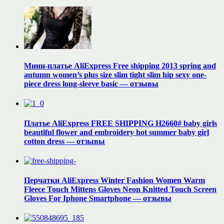
Мини-платье AliExpress Free shipping 2013 spring and
autumn women’s plus size slim tight slim hip sexy one-
piece dress long-sleeve basic — отзывы
Платье AliExpress FREE SHIPPING H2660# baby girls
beautiful flower and embroidery hot summer baby girl
cotton dress — отзывы
Перчатки AliExpress Winter Fashion Women Warm
Fleece Touch Mittens Gloves Neon Knitted Touch Screen
Gloves For Iphone Smartphone — отзывы